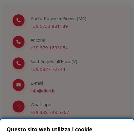
Porto Potenza Picena (MC)
+39 0733 881189
Ancona
+39 379 1693054
Sant'Angelo all'Esca (V)
+39 0827 73744
E-mail
info@clion.it
Whatsapp
+39 338 748 5767
Questo sito web utilizza i cookie