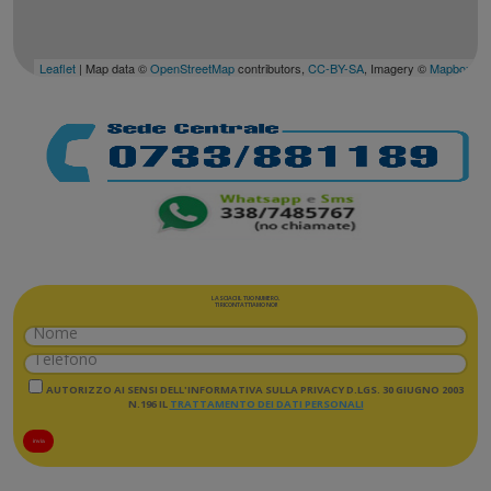
Leaflet
| Map data ©
OpenStreetMap
contributors,
CC-BY-SA
, Imagery ©
Mapbox
LASCIACI IL TUO NUMERO,
TI RICONTATTIAMO NOI!
AUTORIZZO AI SENSI DELL'INFORMATIVA SULLA PRIVACY D.LGS. 30 GIUGNO 2003
N.196 IL
TRATTAMENTO DEI DATI PERSONALI
invia