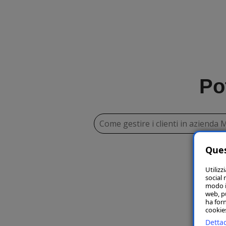
Po
Come gestire i clienti in azienda 
Ques
Utilizz
social 
modo in
web, p
ha forn
cookies
Dettag