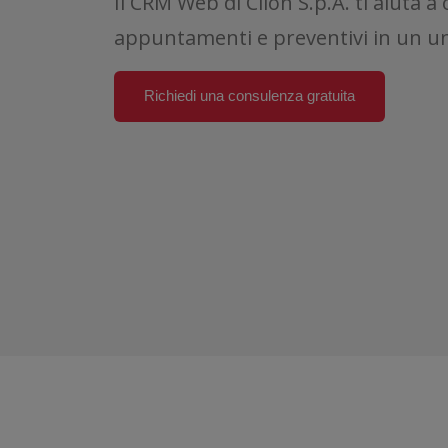
Il CRM Web di Clion S.p.A. ti aiuta a
appuntamenti e preventivi in un u
Richiedi una consulenza gratuita