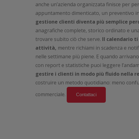
anche un’azienda organizzata finisce per pe
appuntamento dimenticato, un preventivo invi
gestione clienti diventa più semplice perc
anagrafiche complete, storico ordinato e una 
trovare subito ciò che serve.
Il calendario t
attività,
mentre richiami in scadenza e notif
nelle settimane più piene. E quando arrivano i
con report e statistiche puoi leggere l’anda
gestire i clienti in modo più fluido nella 
costruire un metodo quotidiano: meno confus
commerciale.
Contattaci