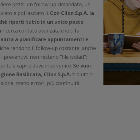
rdere pezzi: un follow‑up rimandato, un
ato e poi lasciato lì.
Con Clion S.p.A. la
hé riporti tutto in un unico posto
:
ricerca contatti avanzata che ti fa
i aiuta a pianificare appuntamenti e
iche rendono il follow‑up costante, anche
 preventivi, non restano “file isolati”:
mento e capire dove intervenire.
Se vuoi
regione
Basilicata
, Clion S.p.A.
ti aiuta a
ione, meno errori, più continuità