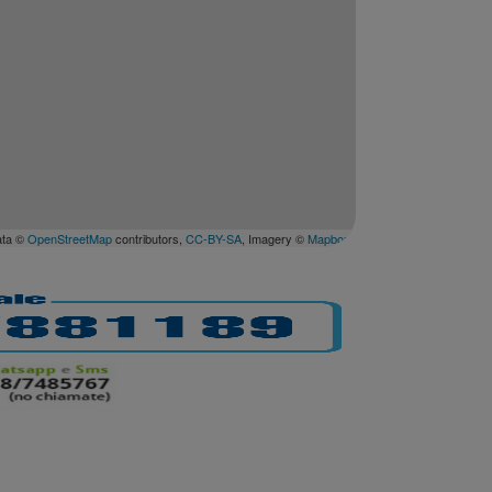
ata ©
OpenStreetMap
contributors,
CC-BY-SA
, Imagery ©
Mapbox