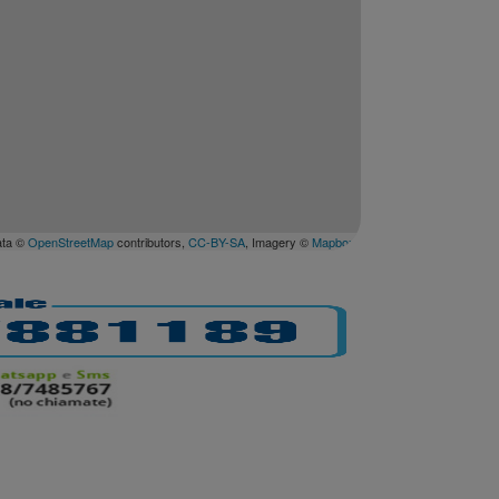
ata ©
OpenStreetMap
contributors,
CC-BY-SA
, Imagery ©
Mapbox