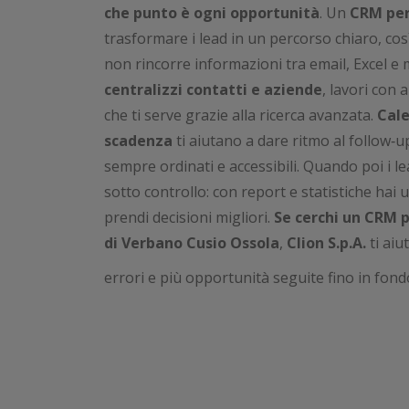
che punto è ogni opportunità
. Un
CRM per
trasformare i lead in un percorso chiaro, co
non rincorre informazioni tra email, Excel e
centralizzi contatti e aziende
, lavori con 
che ti serve grazie alla ricerca avanzata.
Cale
scadenza
ti aiutano a dare ritmo al follow‑
sempre ordinati e accessibili. Quando poi i l
sotto controllo: con report e statistiche hai
prendi decisioni migliori.
Se cerchi un CRM 
di
Verbano Cusio Ossola
,
Clion S.p.A.
ti aiu
errori e più opportunità seguite fino in fond