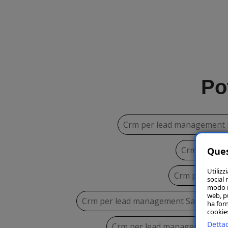
Po
Crm per lead management 
Crm per le
Ques
Utilizz
Crm per lead
social 
modo in
web, p
Crm per lead management Santa Mar
ha forn
cookies
Dettag
Crm per lead management Mo