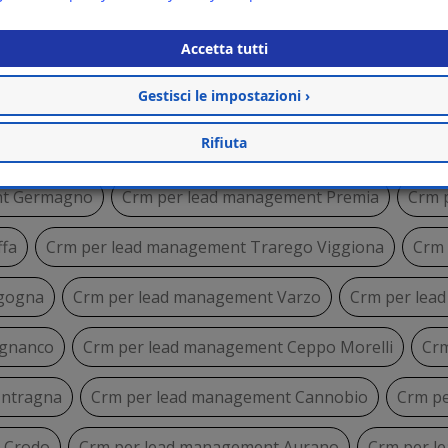
remeno
Crm per lead management Anzola d'Ossola
Cr
Accetta tutti
Cardezza
Crm per lead management Omegna
Crm per
Gestisci le impostazioni ›
Rifiuta
Stresa
Crm per lead management Masera
Crm per le
nt Germagno
Crm per lead management Premia
Crm p
fa
Crm per lead management Trarego Viggiona
Crm
gogna
Crm per lead management Varzo
Crm per lea
ognanco
Crm per lead management Ceppo Morelli
Crm
Intragna
Crm per lead management Cannobio
Crm p
 Crodo
Crm per lead management Aurano
Crm per l