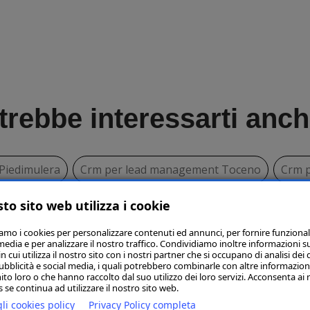
trebbe interessarti anche
Piedimulera
Crm per lead management Toceno
Crm 
ad management Cursolo Orasso
Crm per lead manageme
to sito web utilizza i cookie
iamo i cookies per personalizzare contenuti ed annunci, per fornire funzional
 management Vanzone con San Carlo
Crm per lead man
media e per analizzare il nostro traffico. Condividiamo inoltre informazioni s
 cui utilizza il nostro sito con i nostri partner che si occupano di analisi dei 
ubblicità e social media, i quali potrebbero combinarle con altre informazion
ia Maggiore
Crm per lead management Madonna del Sas
ito loro o che hanno raccolto dal suo utilizzo dei loro servizi. Acconsenta ai 
 se continua ad utilizzare il nostro sito web.
li cookies policy
Privacy Policy completa
ntecrestese
Crm per lead management Mergozzo
Cr