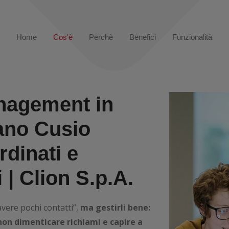
Home
Cos'è
Perchè
Benefici
Funzionalità
nagement in
ano Cusio
ordinati e
i |
Clion S.p.A.
vere pochi contatti”,
ma gestirli bene:
non dimenticare richiami e capire a