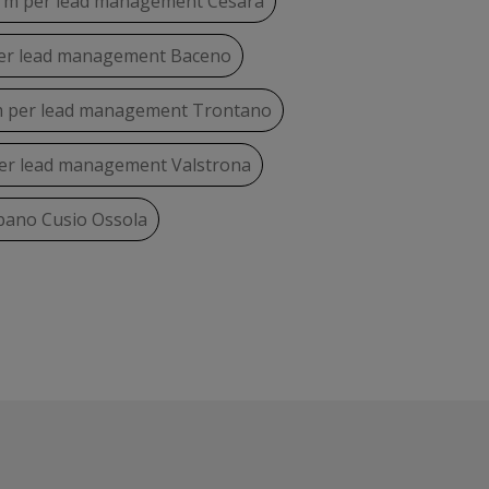
rm per lead management Cesara
er lead management Baceno
 per lead management Trontano
er lead management Valstrona
ano Cusio Ossola