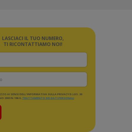
LASCIACI IL TUO NUMERO,
TI RICONTATTIAMO NOI!
ZO AI SENSI DELL'INFORMATIVA SULLA PRIVACY D.LGS. 30
O 2003 N.196 IL
TRATTAMENTO DEI DATI PERSONALI