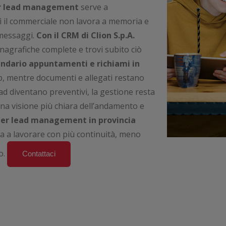
 lead management
serve a
sì il commerciale non lavora a memoria e
 messaggi.
Con il CRM di Clion S.p.A.
anagrafiche complete e trovi subito ciò
ndario appuntamenti e richiami in
up, mentre documenti e allegati restano
ead diventano preventivi, la gestione resta
 una visione più chiara dell’andamento e
per lead management in provincia
ta a lavorare con più continuità, meno
o.
Contattaci