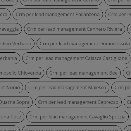
era
Crm per lead management Pallanzeno
Crm per l
raveggia
Crm per lead management Cannero Riviera
rdino Verbano
Crm per lead management Domodossola
erbania
Crm per lead management Calasca Castiglione
mosello Chiovenda
Crm per lead management Bee
C
nt Nonio
Crm per lead management Malesco
Crm pe
Quarna Sopra
Crm per lead management Caprezzo
C
lona Toce
Crm per lead management Cavaglio Spoccia