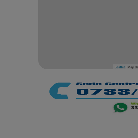
Leaflet
| Map d