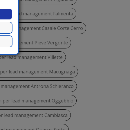
m per lead management Falmenta
 lead management Casale Corte Cerro
ad management Pieve Vergonte
er lead management Villette
 per lead management Macugnaga
d management Antrona Schieranco
 per lead management Oggebbio
er lead management Cambiasca
ead management Quarna Sotto