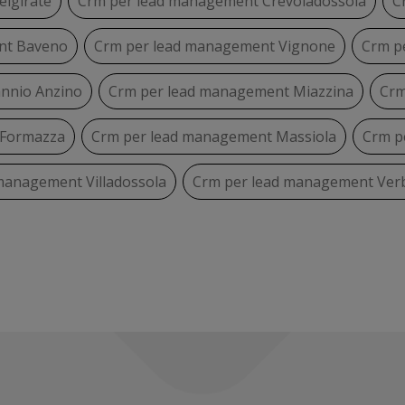
lgirate
Crm per lead management Crevoladossola
C
nt Baveno
Crm per lead management Vignone
Crm p
nnio Anzino
Crm per lead management Miazzina
Crm
 Formazza
Crm per lead management Massiola
Crm p
management Villadossola
Crm per lead management Verb